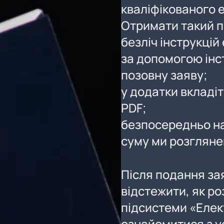
кваліфікованого 
Отримати такий п
безліч інструкцій 
за допомогою інс
позовну заяву;
у додатки вкладіт
PDF;
безпосередньо на 
суму ми розгляне
Після подання за
відстежити, як ро
підсистеми «Елек
ознайомитися з у