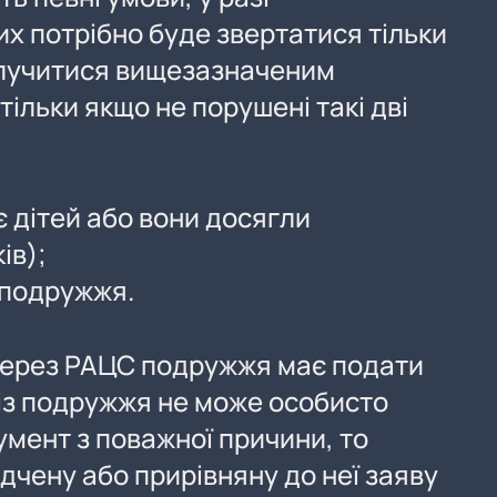
х потрібно буде звертатися тільки
злучитися вищезазначеним
ільки якщо не порушені такі дві
 дітей або вони досягли
ів);
 подружжя.
через РАЦС подружжя має подати
 із подружжя не може особисто
умент з поважної причини, то
дчену або прирівняну до неї заяву