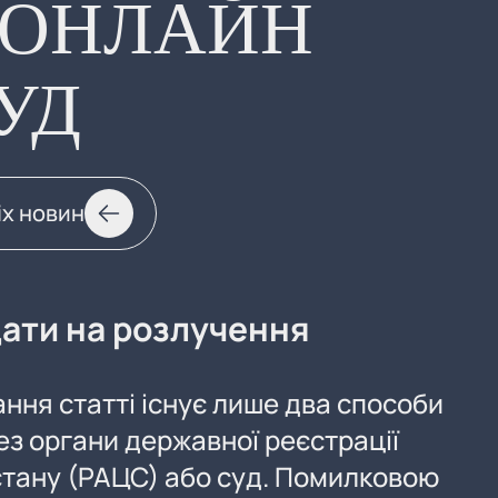
 ОНЛАЙН
УД
іх новин
ати на розлучення
ння статті існує лише два способи
ез органи державної реєстрації
 стану (РАЦС) або суд. Помилковою