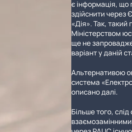
є інформація, що
здійснити через 
«Дія». Так, такий
Міністерством юс
ще не запровадже
варіант у даній с
Альтернативою о
система «Електро
описано далі.
Більше того, слід
взаємозамінними,
через РАЦС існуют