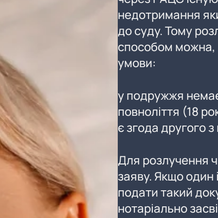
недотримання яки
до суду. Тому ро
способом можна, т
умови:
у подружжя немає
повноліття (18 рок
є згода другого з
Для розлучення 
заяву. Якщо один
подати такий док
нотаріально засві