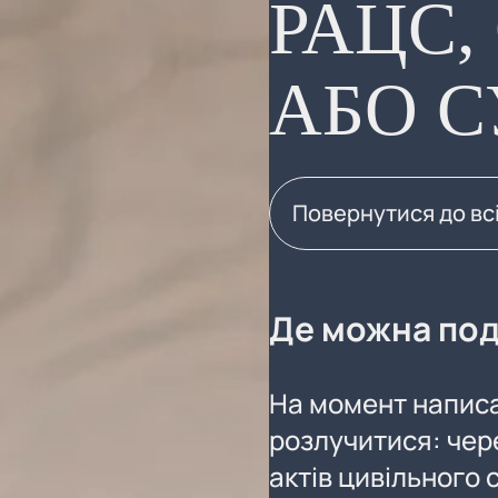
РАЦС,
АБО С
Повернутися до вс
Де можна под
На момент написа
розлучитися: чер
актів цивільного