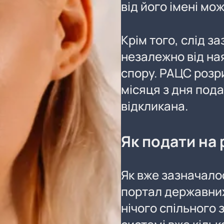
від його імені мо
Крім того, слід 
незалежно від на
спору. РАЦС розр
місяця з дня пода
відкликана.
Як подати на
Як вже зазначало
портал державних
нічого спільного 