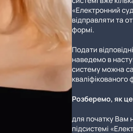
системі вже кільк
«Електронний суд
відправляти та о
формі.
Подати відповідні
наведемо в насту
систему можна с
кваліфікованого 
Розберемо, як ц
для початку Вам 
підсистемі «Елек