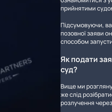
прийнятими судо
Підсумовуючи, ва
позовної заяви о
способом запусти
Як подати за
суд?
Вище ми розгляну
же слід розібрати
розлучення через