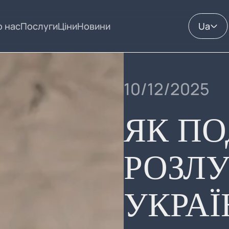
 нас
Послуги
Ціни
Новини
Ua
10/12/2025
ЯК ПО
РОЗЛУ
УКРАЇ