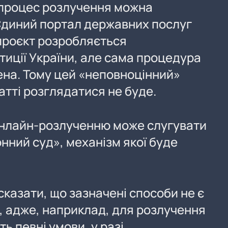
 процес розлучення можна
Єдиний портал державних послуг
 проєкт розробляється
тиції України, але сама процедура
на. Тому цей «неповноцінний»
татті розглядатися не буде.
нлайн-розлученню може слугувати
нний суд», механізм якої буде
 сказати, що зазначені способи не є
 адже, наприклад, для розлучення
ь певні умови, у разі