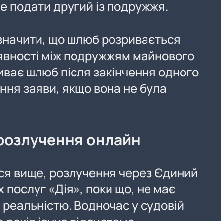
же подати другий із подружжя.
зазначити, що шлюб розривається
явності між подружжям майнового
иває шлюб після закінчення одного
ння заяви, якщо вона не була
 розлучення онлайн
ся вище, розлучення через Єдиний
 послуг «Дія», поки що, не має
з реальністю. Водночас у судовій