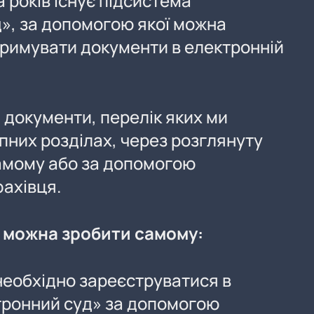
а років існує підсистема
», за допомогою якої можна
тримувати документи в електронній
 документи, перелік яких ми
пних розділах, через розглянуту
амому або за допомогою
фахівця.
е можна зробити самому:
необхідно зареєструватися в
тронний суд» за допомогою