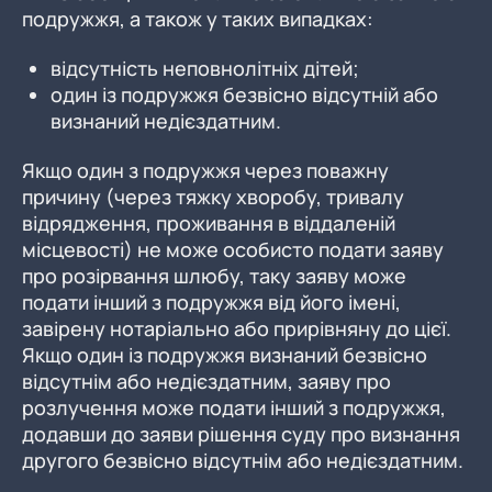
подружжя, а також у таких випадках:
відсутність неповнолітніх дітей;
один із подружжя безвісно відсутній або
визнаний недієздатним.
Якщо один з подружжя через поважну
причину (через тяжку хворобу, тривалу
відрядження, проживання в віддаленій
місцевості) не може особисто подати заяву
про розірвання шлюбу, таку заяву може
подати інший з подружжя від його імені,
завірену нотаріально або прирівняну до цієї.
Якщо один із подружжя визнаний безвісно
відсутнім або недієздатним, заяву про
розлучення може подати інший з подружжя,
додавши до заяви рішення суду про визнання
другого безвісно відсутнім або недієздатним.