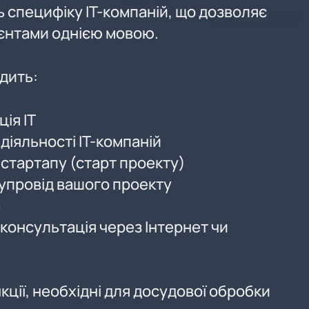
 специфіку IT-компаній, що дозволяє
ієнтами однією мовою.
дить:
ія IT
діяльності IT-компаній
стартапу (старт проекту)
упровід вашого проекту
а
консультація через Інтернет чи
ції, необхідні для досудової обробки