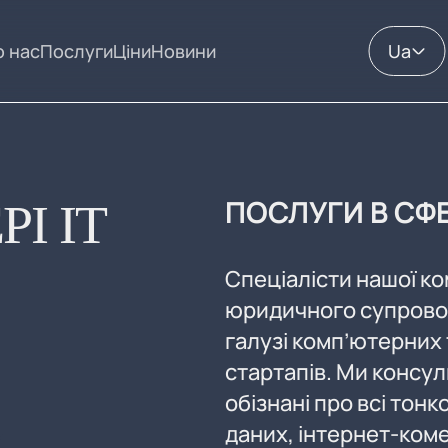
 нас
Послуги
Ціни
Новини
Ua
ПОСЛУГИ В СФЕ
І IT
Спеціалісти нашої ко
юридичного супровод
галузі комп’ютерних 
стартапів. Ми консул
обізнані про всі тонк
даних, інтернет-коме