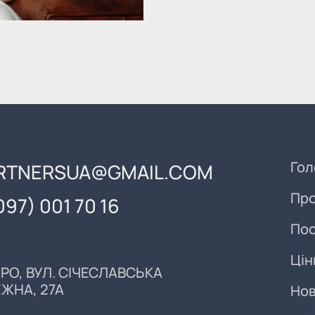
Гол
RTNERSUA@GMAIL.COM
Про
097) 001 70 16
Пос
Цін
ПРО, ВУЛ. СІЧЕСЛАВСЬКА
ЖНА, 27А
Но