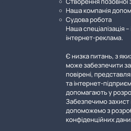
Створення позовної 
Наша компанія допом
Судова робота
Наша спеціалізація –
інтернет-реклама.
Є низка питань, з яки
може забезпечити зах
повірені, представля
та інтернет-підприєм
допомагають у розроб
Забезпечимо захист 
допоможемо з розро
конфіденційних даних