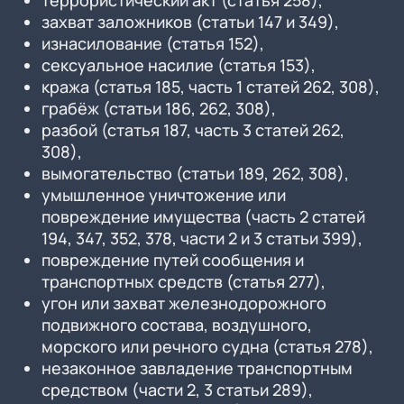
террористический акт (статья 258),
захват заложников (статьи 147 и 349),
изнасилование (статья 152),
сексуальное насилие (статья 153),
кража (статья 185, часть 1 статей 262, 308),
грабёж (статьи 186, 262, 308),
разбой (статья 187, часть 3 статей 262,
308),
вымогательство (статьи 189, 262, 308),
умышленное уничтожение или
повреждение имущества (часть 2 статей
194, 347, 352, 378, части 2 и 3 статьи 399),
повреждение путей сообщения и
транспортных средств (статья 277),
угон или захват железнодорожного
подвижного состава, воздушного,
морского или речного судна (статья 278),
незаконное завладение транспортным
средством (части 2, 3 статьи 289),