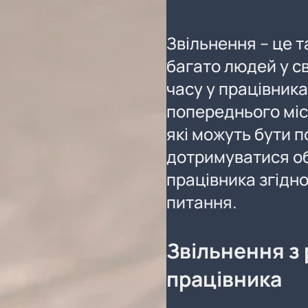
Звільнення – це т
багато людей у с
часу у працівник
попереднього міс
які можуть бути 
дотримуватися обо
працівника згідно
питання.
Звільнення з 
працівника