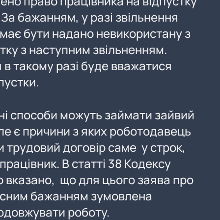
чено право працівника на відпустку
. За бажанням, у разі звільнення
 має бути надано невикористану з
тку з наступним звільненням.
 в такому разі буде вважатися
пустки.
і способи можуть займати зайвий
але є причини з яких роботодавець
и трудовий договір саме у строк,
працівник. В статті 38 Кодексу
ю вказано, що для цього заява про
ласним бажанням зумовлена
одовжувати роботу.