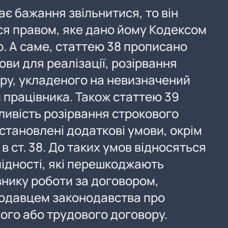
є бажання звільнитися, то він
я правом, яке дано йому Кодексом
ю. А саме, статтею 38 прописано
ови для реалізації, розірвання
ру, укладеного на невизначений
ви працівника. Також статтею 39
ивість розірвання строкового
становлені додаткові умови, окрім
 в ст. 38. До таких умов відносяться
лідності, які перешкоджають
нику роботи за договором,
одавцем законодавства про
ого або трудового договору.