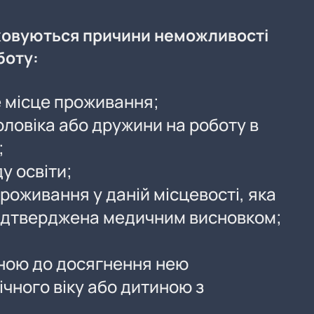
ховуються причини неможливості
боту:
е місце проживання;
ловіка або дружини на роботу в
;
у освіти;
роживання у даній місцевості, яка
підтверджена медичним висновком;
ною до досягнення нею
чного віку або дитиною з