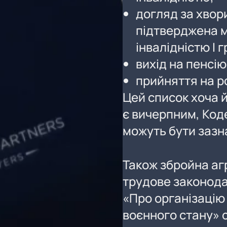
догляд за хвори
підтверджена м
інвалідністю I 
вихід на пенсію
прийняття на р
Цей список хоча й
є вичерпним, Код
можуть бути зазна
Також збройна агр
трудове законодав
«Про організацію
воєнного стану» с