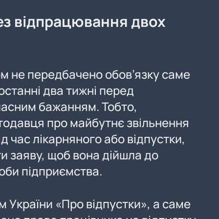
ез відпрацювання двох
м не передбачено обов’язку саме
останні два тижні перед
ласним бажанням. Тобто,
одавця про майбутнє звільнення
д час лікарняного або відпустки,
и заяву, щоб вона дійшла до
соби підприємства.
м України «Про відпустки», а саме