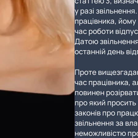
статтею 3, визна
у разі звільнення
працівника, йому
час роботи відпус
Датою звільнення
останній день від
Проте вищезгадан
час працівника, 
повинен розірват
про який просить 
законів про прац
звільнення за в
неможливістю пр