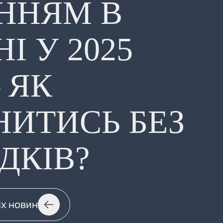
ННЯМ В
І У 2025
– ЯК
НИТИСЬ БЕЗ
ДКІВ?
іх новин