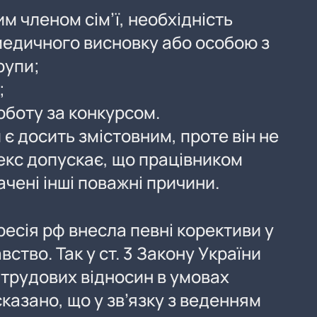
м членом сім’ї, необхідність
едичного висновку або особою з
групи;
;
оботу за конкурсом.
 є досить змістовним, проте він не
екс допускає, що працівником
чені інші поважні причини.
есія рф внесла певні корективи у
ство. Так у ст. 3 Закону України
 трудових відносин в умовах
казано, що у зв’язку з веденням