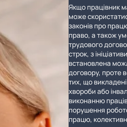
Якщо працівник ма
може скористатис
законів про прац
право, а також ум
трудового догово
строк, з ініціати
встановлена можл
договору, проте в
тих, що викладені
хвороби або інва
виконанню праців
порушення робот
працю, колективн