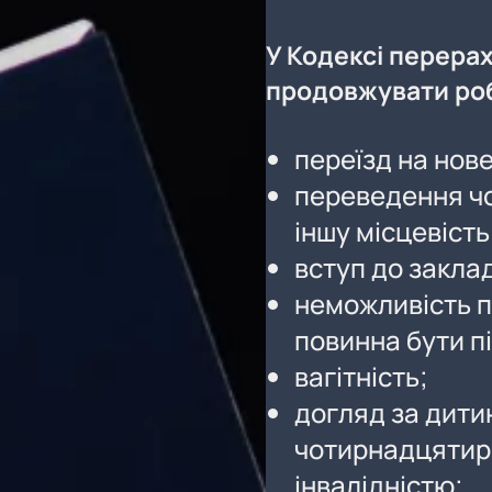
У Кодексі перера
продовжувати ро
переїзд на нов
переведення чо
іншу місцевість
вступ до заклад
неможливість п
повинна бути 
вагітність;
догляд за дити
чотирнадцятирі
інвалідністю;