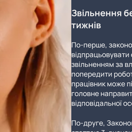
Звільнення б
тижнів
По-перше, законо
відпрацьовувати 
звільненням за в
попередити робот
працівник може пі
головне направит
відповідальної о
По-друге, Законо